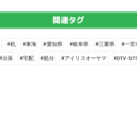
関連タグ
具
#机
#東海
#愛知県
#岐阜県
#三重県
#一宮
#出張
#宅配
#処分
#アイリスオーヤマ
#DTV-127