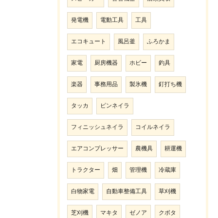
発電機
電動工具
工具
エコキュート
風呂釜
ふろかま
家電
厨房機器
ホビー
釣具
楽器
事務用品
製氷機
釘打ち機
タッカ
ピンネイラ
フィニッシュネイラ
コイルネイラ
エアコンプレッサー
農機具
耕運機
トラクター
畑
管理機
冷蔵庫
白物家電
自動車整備工具
草刈機
芝刈機
マキタ
ゼノア
クボタ