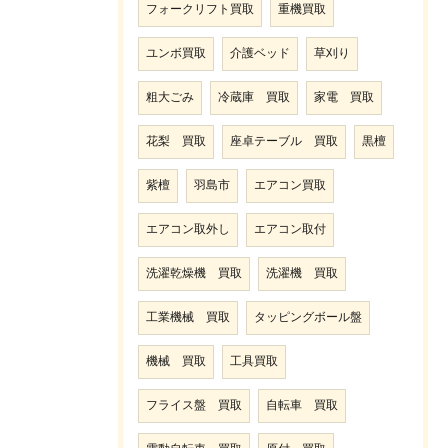
フォークリフト買取
重機買取
ユンボ買取
介護ベッド
草刈り
粗大ごみ
冷蔵庫 買取
家電 買取
花梨 買取
座卓テーブル 買取
黒檀
紫檀
羽島市
エアコン買取
エアコン取外し
エアコン取付
洗濯乾燥機 買取
洗濯機 買取
工業機械 買取
タッピングボール盤
機械 買取
工具買取
フライス盤 買取
自転車 買取