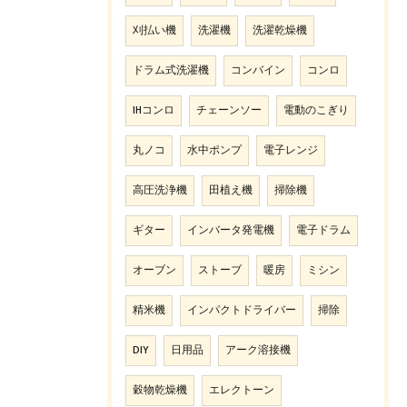
刈払い機
洗濯機
洗濯乾燥機
ドラム式洗濯機
コンバイン
コンロ
IHコンロ
チェーンソー
電動のこぎり
丸ノコ
水中ポンプ
電子レンジ
高圧洗浄機
田植え機
掃除機
ギター
インバータ発電機
電子ドラム
オーブン
ストーブ
暖房
ミシン
精米機
インパクトドライバー
掃除
DIY
日用品
アーク溶接機
穀物乾燥機
エレクトーン