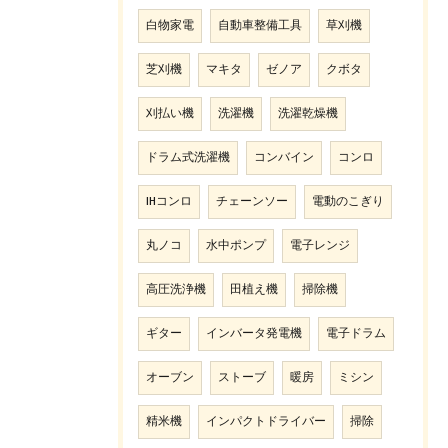
白物家電
自動車整備工具
草刈機
芝刈機
マキタ
ゼノア
クボタ
刈払い機
洗濯機
洗濯乾燥機
ドラム式洗濯機
コンバイン
コンロ
IHコンロ
チェーンソー
電動のこぎり
丸ノコ
水中ポンプ
電子レンジ
高圧洗浄機
田植え機
掃除機
ギター
インバータ発電機
電子ドラム
オーブン
ストーブ
暖房
ミシン
精米機
インパクトドライバー
掃除