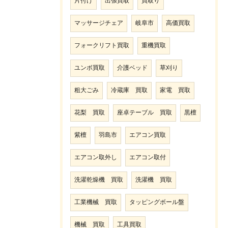
片付け
出張買取
買取り
マッサージチェア
岐阜市
高価買取
フォークリフト買取
重機買取
ユンボ買取
介護ベッド
草刈り
粗大ごみ
冷蔵庫 買取
家電 買取
花梨 買取
座卓テーブル 買取
黒檀
紫檀
羽島市
エアコン買取
エアコン取外し
エアコン取付
洗濯乾燥機 買取
洗濯機 買取
工業機械 買取
タッピングボール盤
機械 買取
工具買取