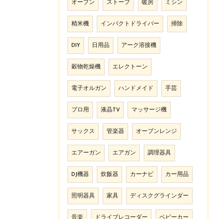
オーブン
ストーブ
暖房
ミシン
精米機
インパクトドライバー
掃除
DIY
日用品
アーク溶接機
穀物乾燥機
エレクトーン
電子オルガン
ハンドメイド
手芸
プロ用
液晶TV
マッサージ機
サックス
管楽器
オーブンレンジ
エアーガン
エアガン
調理器具
DJ機器
炊飯器
カーナビ
カー用品
照明器具
家具
ディスクグラインダー
音楽
ドライブレコーダー
ベビーカー