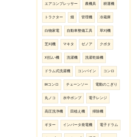
エアコンプレッサー
農機具
耕運機
トラクター
畑
管理機
冷蔵庫
白物家電
自動車整備工具
草刈機
芝刈機
マキタ
ゼノア
クボタ
刈払い機
洗濯機
洗濯乾燥機
ドラム式洗濯機
コンバイン
コンロ
IHコンロ
チェーンソー
電動のこぎり
丸ノコ
水中ポンプ
電子レンジ
高圧洗浄機
田植え機
掃除機
ギター
インバータ発電機
電子ドラム