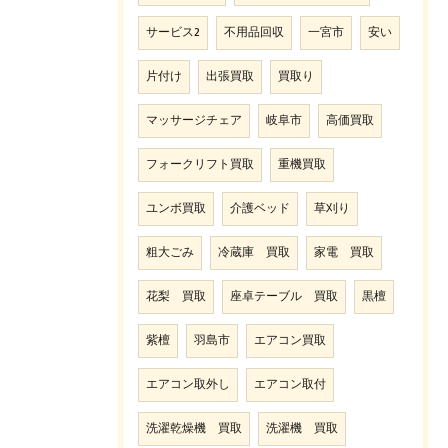
サービス2
不用品回収
一宮市
安い
片付け
出張買取
買取り
マッサージチェア
岐阜市
高価買取
フォークリフト買取
重機買取
ユンボ買取
介護ベッド
草刈り
粗大ごみ
冷蔵庫 買取
家電 買取
花梨 買取
座卓テーブル 買取
黒檀
紫檀
羽島市
エアコン買取
エアコン取外し
エアコン取付
洗濯乾燥機 買取
洗濯機 買取