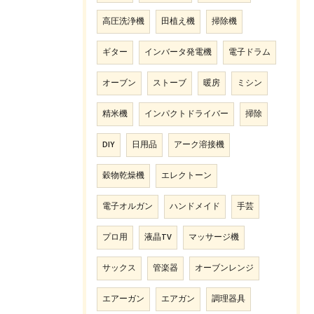
高圧洗浄機
田植え機
掃除機
ギター
インバータ発電機
電子ドラム
オーブン
ストーブ
暖房
ミシン
精米機
インパクトドライバー
掃除
DIY
日用品
アーク溶接機
穀物乾燥機
エレクトーン
電子オルガン
ハンドメイド
手芸
プロ用
液晶TV
マッサージ機
サックス
管楽器
オーブンレンジ
エアーガン
エアガン
調理器具