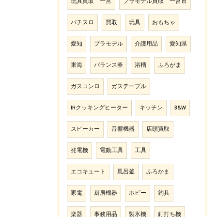
玩具買取 一宮
プラモデル買取 一宮市
パチスロ
買取
玩具
おもちゃ
愛知
プラモデル
介護用品
愛知県
東海
バランス釜
浴槽
ふろがま
ガスコンロ
ガステーブル
IHクッキングヒーター
キッチン
B&W
スピーカー
音響機器
店頭買取
発電機
電動工具
工具
エコキュート
風呂釜
ふろかま
家電
厨房機器
ホビー
釣具
楽器
事務用品
製氷機
釘打ち機