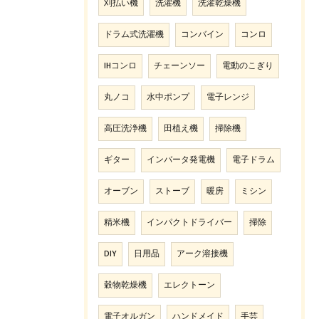
刈払い機
洗濯機
洗濯乾燥機
ドラム式洗濯機
コンバイン
コンロ
IHコンロ
チェーンソー
電動のこぎり
丸ノコ
水中ポンプ
電子レンジ
高圧洗浄機
田植え機
掃除機
ギター
インバータ発電機
電子ドラム
オーブン
ストーブ
暖房
ミシン
精米機
インパクトドライバー
掃除
DIY
日用品
アーク溶接機
穀物乾燥機
エレクトーン
電子オルガン
ハンドメイド
手芸