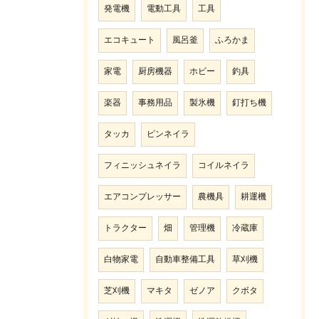
発電機
電動工具
工具
エコキュート
風呂釜
ふろかま
家電
厨房機器
ホビー
釣具
楽器
事務用品
製氷機
釘打ち機
タッカ
ピンネイラ
フィニッシュネイラ
コイルネイラ
エアコンプレッサー
農機具
耕運機
トラクター
畑
管理機
冷蔵庫
白物家電
自動車整備工具
草刈機
芝刈機
マキタ
ゼノア
クボタ