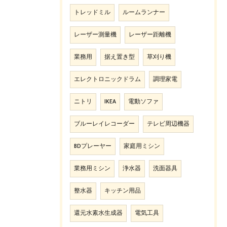
トレッドミル
ルームランナー
レーザー測量機
レーザー距離機
業務用
据え置き型
草刈り機
エレクトロニックドラム
調理家電
ニトリ
IKEA
電動ソファ
ブルーレイレコーダー
テレビ周辺機器
BDプレーヤー
家庭用ミシン
業務用ミシン
浄水器
洗面器具
整水器
キッチン用品
還元水素水生成器
電気工具