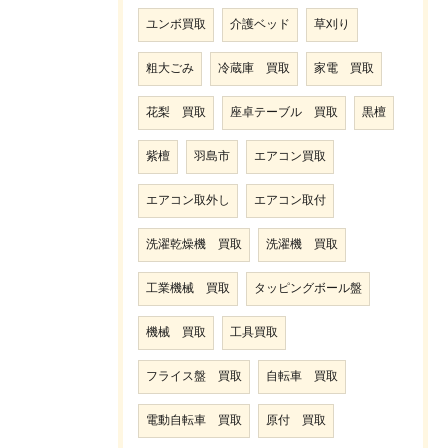
ユンボ買取
介護ベッド
草刈り
粗大ごみ
冷蔵庫 買取
家電 買取
花梨 買取
座卓テーブル 買取
黒檀
紫檀
羽島市
エアコン買取
エアコン取外し
エアコン取付
洗濯乾燥機 買取
洗濯機 買取
工業機械 買取
タッピングボール盤
機械 買取
工具買取
フライス盤 買取
自転車 買取
電動自転車 買取
原付 買取