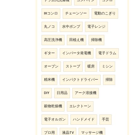
ドラム式洗濯機
コンバイン
コンロ
IHコンロ
チェーンソー
電動のこぎり
丸ノコ
水中ポンプ
電子レンジ
高圧洗浄機
田植え機
掃除機
ギター
インバータ発電機
電子ドラム
オーブン
ストーブ
暖房
ミシン
精米機
インパクトドライバー
掃除
DIY
日用品
アーク溶接機
穀物乾燥機
エレクトーン
電子オルガン
ハンドメイド
手芸
プロ用
液晶TV
マッサージ機