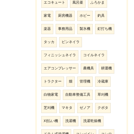
エコキュート
風呂釜
ふろかま
家電
厨房機器
ホビー
釣具
楽器
事務用品
製氷機
釘打ち機
タッカ
ピンネイラ
フィニッシュネイラ
コイルネイラ
エアコンプレッサー
農機具
耕運機
トラクター
畑
管理機
冷蔵庫
白物家電
自動車整備工具
草刈機
芝刈機
マキタ
ゼノア
クボタ
刈払い機
洗濯機
洗濯乾燥機