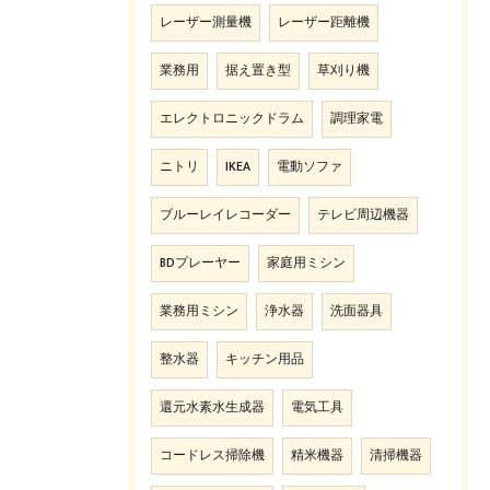
レーザー測量機
レーザー距離機
業務用
据え置き型
草刈り機
エレクトロニックドラム
調理家電
ニトリ
IKEA
電動ソファ
ブルーレイレコーダー
テレビ周辺機器
BDプレーヤー
家庭用ミシン
業務用ミシン
浄水器
洗面器具
整水器
キッチン用品
還元水素水生成器
電気工具
コードレス掃除機
精米機器
清掃機器